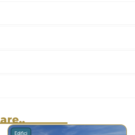
are..
Edifici