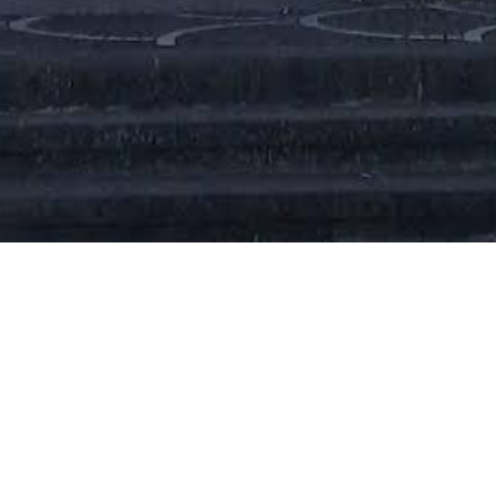
Nel cuore di Casavico, storico
quartiere di Afragola, la chiesa di
San Marco all'Olmo è un