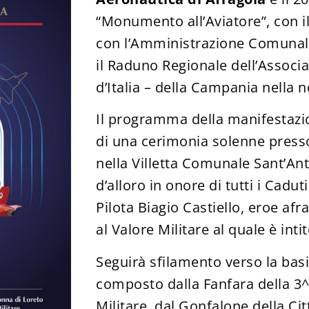
“Monumento all’Aviatore”, con i
con l’Amministrazione Comunale 
il Raduno Regionale dell’Associ
d’Italia – della Campania nella n
Il programma della manifestazio
di una cerimonia solenne press
nella Villetta Comunale Sant’An
d’alloro in onore di tutti i Cadut
Pilota Biagio Castiello, eroe af
al Valore Militare al quale è inti
Seguirà sfilamento verso la basi
composto dalla Fanfara della 3^
Militare, dal Gonfalone della Citt