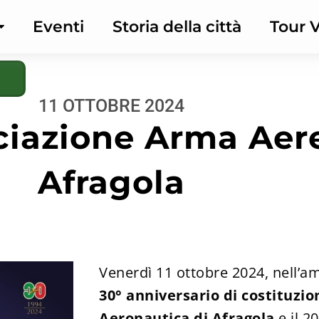
Eventi
Storia della città
Tour V
11 OTTOBRE 2024
ociazione Arma Aer
Afragola
Venerdì 11 ottobre 2024, nell’am
30° anniversario di costituzi
Aeronautica di Afragola
e il 2