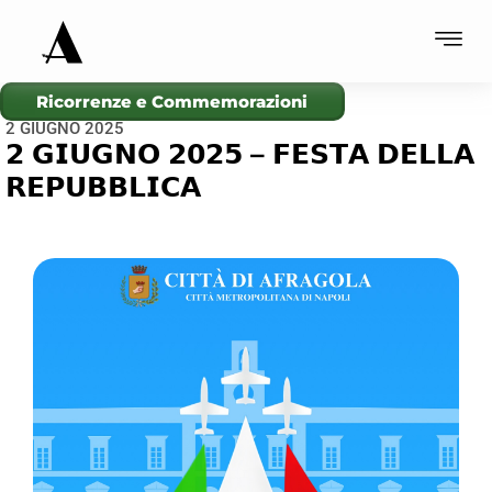
Ricorrenze e Commemorazioni
2 GIUGNO 2025
𝟮 𝗚𝗜𝗨𝗚𝗡𝗢 𝟮𝟬𝟮𝟱 – 𝗙𝗘𝗦𝗧𝗔 𝗗𝗘𝗟𝗟𝗔
𝗥𝗘𝗣𝗨𝗕𝗕𝗟𝗜𝗖𝗔